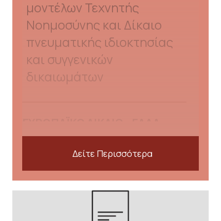
μοντέλων Τεχνητής
Νοημοσύνης και Δίκαιο
πνευματικής ιδιοκτησίας
και συγγενικών
δικαιωμάτων
ΕΥΡΩΠΑΪΚΟ ΔΙΚΑΙΟ - ΕΔΔΑ
ΕΔΔΑ
Δείτε Περισσότερα
46737/2020/16.12.2025, με
σχόλιο «Το τεκμήριο
αθωότητας, το
Εικόνα
αποδεικτικό βάρος και η