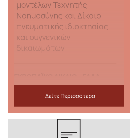
μοντέλων Τεχνητής
Νοημοσύνης και Δίκαιο
πνευματικής ιδιοκτησίας
και συγγενικών
δικαιωμάτων
ΕΥΡΩΠΑΪΚΟ ΔΙΚΑΙΟ - ΕΔΔΑ
ΕΔΔΑ
Δείτε Περισσότερα
46737/2020/16.12.2025, με
σχόλιο «Το τεκμήριο
αθωότητας, το
Εικόνα
αποδεικτικό βάρος και η