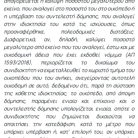
απαγορεύεται η κάλυψη ποσοστού μεγαλύτερου από
εκείνο, που αναλογεί στο ποσοστό του στο οικόπεδο ή
η υπέρβαση του συντελεστή δόμησης, που αναλογεί
στην ιδιοκτησία του κατά τις ισχύουσες, όπως
προαναφέρθηκε, πολεοδομικές διατάξεις.
Διαφορετικά, αν, δηλαδή, καλύψει ποσοστό
μεγαλύτερο από εκείνο που του αναλογεί, έστω και με
οικοδομική άδεια που έχει εκδοθεί νόμιμα (ΑΠ
1593/2018), περιορίζεται το δικαίωμα του
συνιδιοκτήτη να εκμεταλλευθεί το χωριστό τμήμα του
οικοπέδου που του ανήκει, ανεγείροντας αυτοτελή
οικοδομή σε αυτό, δεδομένου ότι, παρά τη σύσταση
της κάθετης ιδιοκτησίας, το οικόπεδο, από άποψη
δόμησης, παραμένει ενιαίο και επίκοινο και ο
συντελεστής δόμησης υπολογίζεται ενιαία, οπότε ο
συνιδιοκτήτης που ζημιώνεται δικαιούται να
απαιτήσει την κατεδάφιση, κατά το μέτρο που
υπάρχει υπέρβαση ή, κατ' επιλογή του, αν υπάρχει