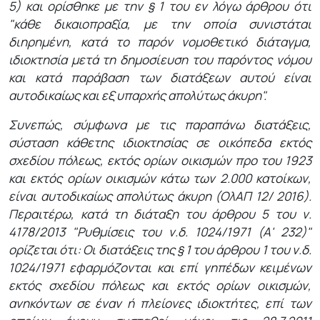
5) και ορίσθηκε με την § 1 του εν λόγω άρθρου ότι
"κάθε δικαιοπραξία, με την οποία συνιστάται
διηρημένη, κατά το παρόν νομοθετικό διάταγμα,
ιδιοκτησία μετά τη δημοσίευση του παρόντος νόμου
και κατά παράβαση των διατάξεων αυτού είναι
αυτοδικαίως και εξ υπαρχής απολύτως άκυρη".
Συνεπώς, σύμφωνα με τις παραπάνω διατάξεις,
σύσταση κάθετης ιδιοκτησίας σε οικόπεδα εκτός
σχεδίου πόλεως, εκτός ορίων οικισμών προ του 1923
και εκτός ορίων οικισμών κάτω των 2.000 κατοίκων,
είναι αυτοδικαίως απολύτως άκυρη (ΟλΑΠ 12/ 2016).
Περαιτέρω, κατά τη διάταξη του άρθρου 5 του ν.
4178/2013 "Ρυθμίσεις του ν.δ. 1024/1971 (Α' 232)"
ορίζεται ότι: Οι διατάξεις της § 1 του άρθρου 1 του ν.δ.
1024/1971 εφαρμόζονται και επί γηπέδων κειμένων
εκτός σχεδίου πόλεως και εκτός ορίων οικισμών,
ανηκόντων σε έναν ή πλείονες ιδιοκτήτες, επί των