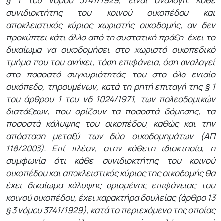
§ 1 του νόμου 3741/1929, είναι ανάλογη. Κάθε
συνιδιοκτήτης του κοινού οικοπέδου και
αποκλειστικός κύριος χωριστής οικοδομής, αν δεν
προκύπτει κάτι άλλο από τη συστατική πράξη, έχει το
δικαίωμα να οικοδομήσει στο χωριστό οικοπεδικό
τμήμα που του ανήκει, τόση επιφάνεια, όση αναλογεί
στο ποσοστό συγκυριότητάς του στο όλο ενιαίο
οικόπεδο, τηρουμένων, κατά τη ρητή επιταγή της § 1
του άρθρου 1 του νδ 1024/1971, των πολεοδομικών
διατάξεων, που ορίζουν τα ποσοστά δόμησης, τα
ποσοστά κάλυψης του οικοπέδου, καθώς και την
απόσταση μεταξύ των δύο οικοδομημάτων (ΑΠ
118/2003). Επί πλέον, στην κάθετη ιδιοκτησία, η
συμφωνία ότι κάθε συνιδιοκτήτης του κοινού
οικοπέδου και αποκλειστικός κύριος της οικοδομής θα
έχει δικαίωμα κάλυψης ορισμένης επιφάνειας του
κοινού οικοπέδου, έχει χαρακτήρα δουλείας (άρθρο 13
§ 3 νόμου 3741/1929), κατά το περιεχόμενο της οποίας