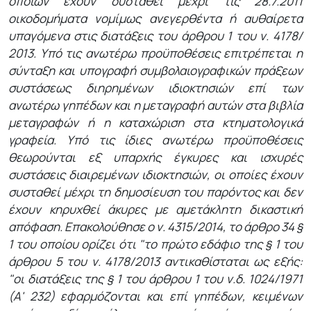
οποίων έχουν συσταθεί μέχρι τις 28.7.2011
οικοδομήματα νομίμως ανεγερθέντα ή αυθαίρετα
υπαγόμενα στις διατάξεις του άρθρου 1 του ν. 4178/
2013. Υπό τις ανωτέρω προϋποθέσεις επιτρέπεται η
σύνταξη και υπογραφή συμβολαιογραφικών πράξεων
συστάσεως διηρημένων ιδιοκτησιών επί των
ανωτέρω γηπέδων και η μεταγραφή αυτών στα βιβλία
μεταγραφών ή η καταχώριση στα κτηματολογικά
γραφεία. Υπό τις ίδιες ανωτέρω προϋποθέσεις
θεωρούνται εξ υπαρχής έγκυρες και ισχυρές
συστάσεις διαιρεμένων ιδιοκτησιών, οι οποίες έχουν
συσταθεί μέχρι τη δημοσίευση του παρόντος και δεν
έχουν κηρυχθεί άκυρες με αμετάκλητη δικαστική
απόφαση. Επακολούθησε ο ν. 4315/2014, το άρθρο 34 §
1 του οποίου ορίζει ότι "το πρώτο εδάφιο της § 1 του
άρθρου 5 του ν. 4178/2013 αντικαθίσταται ως εξής:
"οι διατάξεις της § 1 του άρθρου 1 του ν.δ. 1024/1971
(Α' 232) εφαρμόζονται και επί γηπέδων, κειμένων