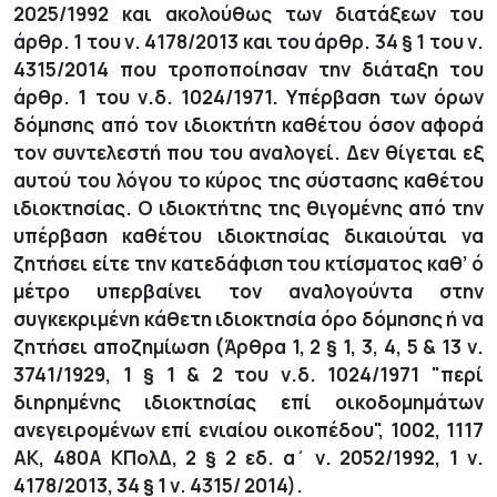
2025/1992 και ακολούθως των διατάξεων του
άρθρ. 1 του ν. 4178/2013 και του άρθρ. 34 § 1 του ν.
4315/2014 που τροποποίησαν την διάταξη του
άρθρ. 1 του ν.δ. 1024/1971. Υπέρβαση των όρων
δόμησης από τον ιδιοκτήτη καθέτου όσον αφορά
τον συντελεστή που του αναλογεί. Δεν θίγεται εξ
αυτού του λόγου το κύρος της σύστασης καθέτου
ιδιοκτησίας. Ο ιδιοκτήτης της θιγομένης από την
υπέρβαση καθέτου ιδιοκτησίας δικαιούται να
ζητήσει είτε την κατεδάφιση του κτίσματος καθ’ ό
μέτρο υπερβαίνει τον αναλογούντα στην
συγκεκριμένη κάθετη ιδιοκτησία όρο δόμησης ή να
ζητήσει αποζημίωση
(Άρθρα 1, 2 § 1, 3, 4, 5 & 13 ν.
3741/1929, 1 § 1 & 2 του ν.δ. 1024/1971 "περί
διηρημένης ιδιοκτησίας επί οικοδομημάτων
ανεγειρομένων επί ενιαίου οικοπέδου", 1002, 1117
ΑΚ, 480Α ΚΠολΔ, 2 § 2 εδ. α΄ ν. 2052/1992, 1 ν.
4178/2013, 34 § 1 ν. 4315/ 2014).