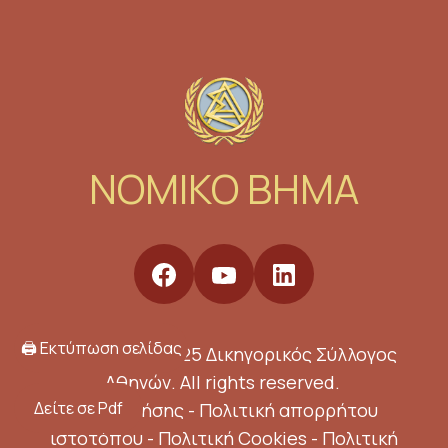
NOMIKO BHMA
🖨️ Εκτύπωση σελίδας
Copyright © 2025 Δικηγορικός Σύλλογος
Αθηνών. All rights reserved.
Δείτε σε Pdf
Όροι Χρήσης
-
Πολιτική απορρήτου
ιστοτόπου
-
Πολιτική Cookies
-
Πολιτική