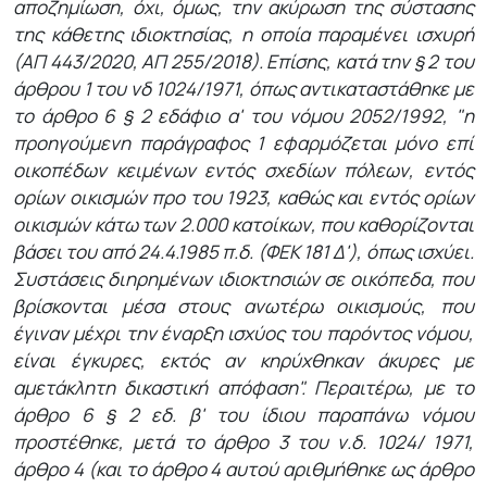
αποζημίωση, όχι, όμως, την ακύρωση της σύστασης
της κάθετης ιδιοκτησίας, η οποία παραμένει ισχυρή
(ΑΠ 443/2020, ΑΠ 255/2018). Επίσης, κατά την § 2 του
άρθρου 1 του νδ 1024/1971, όπως αντικαταστάθηκε με
το άρθρο 6 § 2 εδάφιο α' του νόμου 2052/1992, "η
προηγούμενη παράγραφος 1 εφαρμόζεται μόνο επί
οικοπέδων κειμένων εντός σχεδίων πόλεων, εντός
ορίων οικισμών προ του 1923, καθώς και εντός ορίων
οικισμών κάτω των 2.000 κατοίκων, που καθορίζονται
βάσει του από 24.4.1985 π.δ. (ΦΕΚ 181 Δ'), όπως ισχύει.
Συστάσεις διηρημένων ιδιοκτησιών σε οικόπεδα, που
βρίσκονται μέσα στους ανωτέρω οικισμούς, που
έγιναν μέχρι την έναρξη ισχύος του παρόντος νόμου,
είναι έγκυρες, εκτός αν κηρύχθηκαν άκυρες με
αμετάκλητη δικαστική απόφαση". Περαιτέρω, με το
άρθρο 6 § 2 εδ. β' του ίδιου παραπάνω νόμου
προστέθηκε, μετά το άρθρο 3 του ν.δ. 1024/ 1971,
άρθρο 4 (και το άρθρο 4 αυτού αριθμήθηκε ως άρθρο