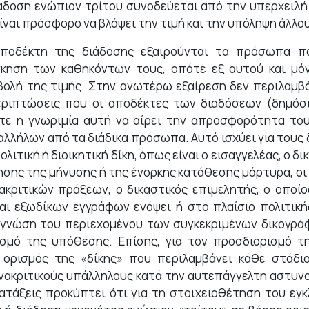
ιάδοση ενώπιον τρίτου συνοδεύεται από την υπερχειλ
ναι πρόσφορο να βλάψει την τιμή και την υπόληψη άλλου
 αποδέκτη της διάδοσης εξαιρούνται τα πρόσωπα 
σκηση των καθηκόντων τους, οπότε εξ αυτού και μό
ολή της τιμής. Στην ανωτέρω εξαίρεση δεν περιλαμβά
ριπτώσεις που οι αποδέκτες των διαδόσεων (δημόσιο
τε η γνωριμία αυτή να αίρει την απροσφορότητα του
λήλων από τα διάδικα πρόσωπα. Αυτό ισχύει για τους
ιτική ή διοικητική δίκη, όπως είναι ο εισαγγελέας, ο δ
σης της μήνυσης ή της ένορκης κατάθεσης μάρτυρα, οι 
ακριτικών πράξεων, ο δικαστικός επιμελητής, ο οποί
αι εξωδίκων εγγράφων ενόψει ή στο πλαίσιο πολιτικής
γνώση του περιεχομένου των συγκεκριμένων δικογράφ
ρισμό της υπόθεσης. Επίσης, για τον προσδιορισμό τ
 ορισμός της «δίκης» που περιλαμβάνει κάθε στάδι
νακριτικούς υπάλληλους κατά την αυτεπάγγελτη αστυν
ατάξεις προκύπτει ότι για τη στοιχειοθέτηση του εγ