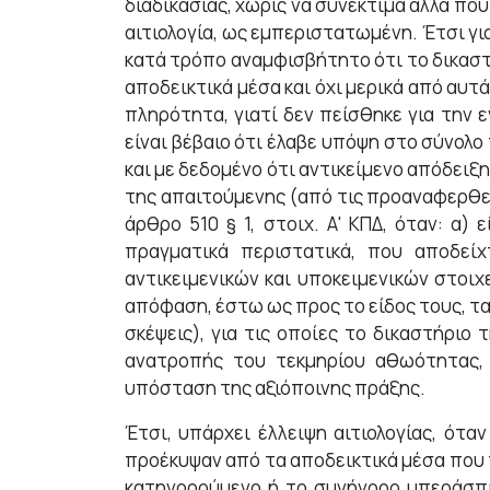
διαδικασίας, χωρίς να συνεκτιμά άλλα που 
αιτιολογία, ως εμπεριστατωμένη. Έτσι για
κατά τρόπο αναμφισβήτητο ότι το δικαστ
αποδεικτικά μέσα και όχι μερικά από αυτά 
πληρότητα, γιατί δεν πείσθηκε για την 
είναι βέβαιο ότι έλαβε υπόψη στο σύνολ
και με δεδομένο ότι αντικείμενο απόδειξ
της απαιτούμενης (από τις προαναφερθεί
άρθρο 510 § 1, στοιχ. Α' ΚΠΔ, όταν: α
πραγματικά περιστατικά, που αποδείχ
αντικειμενικών και υποκειμενικών στοιχ
απόφαση, έστω ως προς το είδος τους, τα 
σκέψεις), για τις οποίες το δικαστήριο
ανατροπής του τεκμηρίου αθωότητας, 
υπόσταση της αξιόποινης πράξης.
Έτσι, υπάρχει έλλειψη αιτιολογίας, ότα
προέκυψαν από τα αποδεικτικά μέσα που 
κατηγορούμενο ή το συνήγορο υπεράσπι