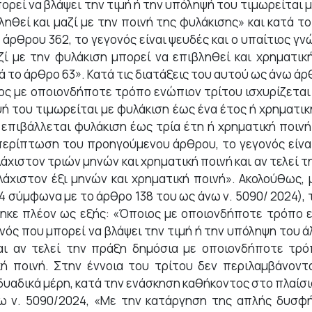
πορεί να βλάψει την τιμή ή την υπόληψή του τιμωρείται 
ληθεί και μαζί με την ποινή της φυλάκισης» και κατά 
άρθρου 362, το γεγονός είναι ψευδές και ο υπαίτιος γν
ί με την φυλάκιση μπορεί να επιβληθεί και χρηματική
το άρθρο 63». Κατά τις διατάξεις του αυτού ως άνω άρθρ
οιος με οποιονδήποτε τρόπο ενώπιον τρίτου ισχυρίζεται
ψή του τιμωρείται με φυλάκιση έως ένα έτος ή χρηματικ
πιβάλλεται φυλάκιση έως τρία έτη ή χρηματική ποινή
περίπτωση του προηγούμενου άρθρου, το γεγονός είναι
λάχιστον τριών μηνών και χρηματική ποινή και αν τελεί
άχιστον έξι μηνών και χρηματική ποινή». Ακολούθως, 
24 σύμφωνα με το άρθρο 138 του ως άνω ν. 5090/ 2024)
κε πλέον ως εξής: «Όποιος με οποιονδήποτε τρόπο ενώ
νός που μπορεί να βλάψει την τιμή ή την υπόληψη του 
και αν τελεί την πράξη δημόσια με οποιονδήποτε τρό
κή ποινή. Στην έννοια του τρίτου δεν περιλαμβάνοντ
αδικά μέρη, κατά την ενάσκηση καθήκοντος στο πλαίσιο 
νω ν. 5090/2024, «Με την κατάργηση της απλής δυσφ