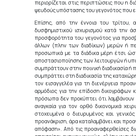
περιορίζεται στις περιπτώσεις που η δ
ψευδούς υπόστασης του γεγονότος που εί
Επίσης, από την έννοια του τρίτου,
δυσφημιστικού ισχυρισμού κατά την ά
προσφορότητα του γεγονότος για προσβ
άλλων (πλην των διαδίκων) μερών ή πε
προσωπικά με τα διάδικα μέρη έτσι ώσ
αποστασιοποίησης των λειτουργών ή υπαλ
συμπράττουν στην ποινική διαδικασία ή πολ
συμπράττει στη διαδικασία της καταχώρη
τον εισαγγελέα για τη διενέργεια προαν
αρμόδιος για την επίδοση δικογράφων κ
πρόσωπα δεν προκύπτει ότι λαμβάνουν 
αναγκαία για τον ορθό δικονομικά χει
στοχευμένα ο διευρυμένος και γενικός
προανάκριση, άρα καταλαμβάνει και προα
απόφαση». Από τις προαναφερθείσες δι