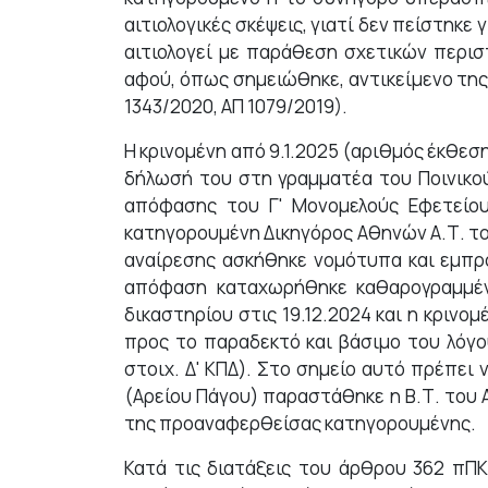
αιτιολογικές σκέψεις, γιατί δεν πείστηκε
αιτιολογεί με παράθεση σχετικών περισ
αφού, όπως σημειώθηκε, αντικείμενο της π
1343/2020, ΑΠ 1079/2019).
Η κρινομένη από 9.1.2025 (αριθμός έκθεσ
δήλωσή του στη γραμματέα του Ποινικού 
απόφασης του Γ' Μονομελούς Εφετείο
κατηγορουμένη Δικηγόρος Αθηνών Α.Τ. το
αναίρεσης ασκήθηκε νομότυπα και εμπρόθ
απόφαση καταχωρήθηκε καθαρογραμμένη
δικαστηρίου στις 19.12.2024 και η κρινο
προς το παραδεκτό και βάσιμο του λόγου
στοιχ. Δ' ΚΠΔ). Στο σημείο αυτό πρέπει
(Αρείου Πάγου) παραστάθηκε η Β.Τ. του 
της προαναφερθείσας κατηγορουμένης.
Κατά τις διατάξεις του άρθρου 362 πΠΚ