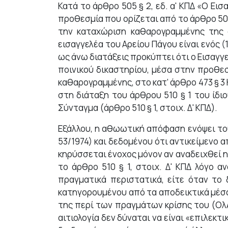
Κατά το άρθρο 505 § 2, εδ. α' ΚΠΔ «Ο Ε
προθεσμία που ορίζεται από το άρθρο 50
την καταχώριση καθαρογραμμένης της α
εισαγγελέα του Αρείου Πάγου είναι ενός (
ως άνω διατάξεις προκύπτει ότι ο Εισαγ
ποινικού δικαστηρίου, μέσα στην προθεσ
καθαρογραμμένης, στο κατ’ άρθρο 473 § 3 
στη διάταξη του άρθρου 510 § 1 του ίδιο
Σύνταγμα (άρθρο 510 § 1, στοιχ. Δ' ΚΠΔ).
Εξάλλου, η αθωωτική απόφαση ενόψει του
53/1974) και δεδομένου ότι αντικείμενο 
κηρύσσεται ένοχος μόνον αν αναδειχθεί η 
το άρθρο 510 § 1, στοιχ. Δ' ΚΠΔ λόγο 
πραγματικά περιστατικά, είτε όταν το 
κατηγορουμένου από τα αποδεικτικά μέσα
της περί των πραγμάτων κρίσης του (ΟλΑ
αιτιολογία δεν δύναται να είναι «επιλεκ