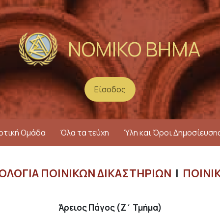
ΝΟΜΙΚΟ ΒΗΜΑ
Είσοδος
User account menu
οτική Ομάδα
Όλα τα τεύχη
Ύλη και Όροι Δημοσίευση
ΛΟΓΊΑ ΠΟΙΝΙΚΏΝ ΔΙΚΑΣΤΗΡΊΩΝ
ΠΟΙΝΙΚ
Άρειος Πάγος (Ζ΄ Τμήμα)