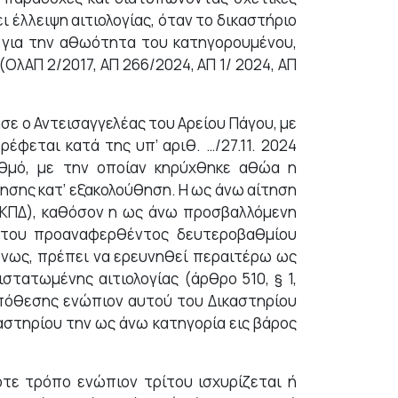
ι έλλειψη αιτιολογίας, όταν το δικαστήριο
ε για την αθωότητα του κατηγορουμένου,
(ΟλΑΠ 2/2017, ΑΠ 266/2024, ΑΠ 1/ 2024, ΑΠ
σε ο Αντεισαγγελέας του Αρείου Πάγου, με
έφεται κατά της υπ’ αριθ. …/27.11. 2024
θμό, με την οποίαν κηρύχθηκε αθώα η
ησης κατ’ εξακολούθηση. Η ως άνω αίτηση
 1 ΚΠΔ), καθόσον η ως άνω προσβαλλόμενη
α του προαναφερθέντος δευτεροβαθμίου
ομένως, πρέπει να ερευνηθεί περαιτέρω ως
στατωμένης αιτιολογίας (άρθρο 510, § 1,
 υπόθεσης ενώπιον αυτού του Δικαστηρίου
αστηρίου την ως άνω κατηγορία εις βάρος
οτε τρόπο ενώπιον τρίτου ισχυρίζεται ή