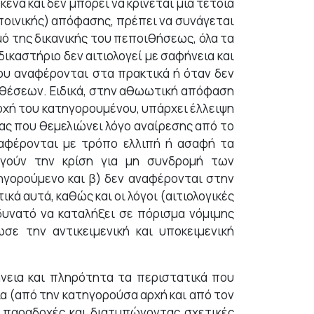
κενά και δεν μπορεί να κρίνεται μία τέτοια
 (ποινικής) απόφασης, πρέπει να συνάγεται
ό της δικανικής του πεποιθήσεως, όλα τα
 δικαστήριο δεν αιτιολογεί με σαφήνεια και
που αναφέρονται στα πρακτικά ή όταν δεν
ταθέσεων. Ειδικά, στην αθωωτική απόφαση
νοχή του κατηγορουμένου, υπάρχει έλλειψη
ας που θεμελιώνει λόγο αναίρεσης από το
αναφέρονται με τρόπο ελλιπή ή ασαφή τα
λογούν την κρίση για μη συνδρομή των
τηγορούμενο και β) δεν αναφέρονται στην
κά αυτά, καθώς και οι λόγοι (αιτιολογικές
 δυνατό να καταλήξει σε πόρισμα νόμιμης
ε την αντικειμενική και υποκειμενική
φήνεια και πληρότητα τα περιστατικά που
α (από την κατηγορούσα αρχή και από τον
 παραδοχές και διατυπώνοντας σχετικές