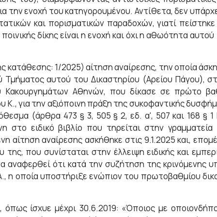
 για την ενοχή του κατηγορουμένου. Αντίθετα, δεν υπάρχε
τατικών και πορισματικών παραδοχών, γιατί πείστηκ
οινικής δίκης είναι η ενοχή και όχι η αθωότητα αυτού 
ης κατάθεσης: 1/2025) αίτηση αναίρεσης, την οποία άσκη
Τμήματος αυτού του Δικαστηρίου (Αρείου Πάγου), στρ
υ Κακουργημάτων Αθηνών, που δίκασε σε πρώτο βα
υ Κ., για την αξιόποινη πράξη της συκοφαντικής δυσφήμ
εσμα (άρθρα 473 § 3, 505 § 2, εδ. α', 507 και 168 §
 στο ειδικό βιβλίο που τηρείται στην γραμματεί
μένη αίτηση αναίρεσης ασκήθηκε στις 9.1.2025 και, επ
 της, που συνίσταται στην έλλειψη ειδικής και εμπερι
 να αναφερθεί ότι κατά την συζήτηση της κρινόμενης
Α., η οποία υποστήριξε ενώπιον του πρωτοβαθμίου δικ
, όπως ίσχυε μέχρι 30.6.2019: «Όποιος με οποιονδήπ