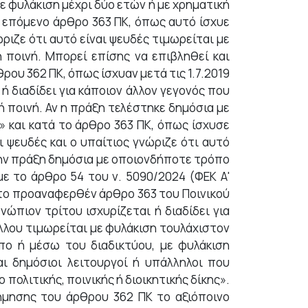
με φυλάκιση μέχρι δύο ετών ή με χρηματική
το επόμενο άρθρο 363 ΠΚ, όπως αυτό ίσχυε
ώριζε ότι αυτό είναι ψευδές τιμωρείται με
 ποινή. Μπορεί επίσης να επιβληθεί και
ου 362 ΠΚ, όπως ίσχυαν μετά τις 1.7.2019
 ή διαδίδει για κάποιον άλλον γεγονός που
ή ποινή. Αν η πράξη τελέστηκε δημόσια με
» και κατά το άρθρο 363 ΠΚ, όπως ίσχυσε
 ψευδές και ο υπαίτιος γνώριζε ότι αυτό
 την πράξη δημόσια με οποιονδήποτε τρόπο
με το άρθρο 54 του ν. 5090/2024 (ΦΕΚ Α'
, το προαναφερθέν άρθρο 363 του Ποινικού
πιον τρίτου ισχυρίζεται ή διαδίδει για
άλλου τιμωρείται με φυλάκιση τουλάχιστον
πο ή μέσω του διαδικτύου, με φυλάκιση
αι δημόσιοι λειτουργοί ή υπάλληλοι που
πολιτικής, ποινικής ή διοικητικής δίκης».
ήμησης του άρθρου 362 ΠΚ το αξιόποινο