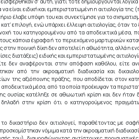
εισ­φέρθηκαν σ’ αυτή, γιατί τότε δημιουργούνται λογικά 
 να είναι ειδική και εμπεριστατωμένη η αιτιολογία της
ήριο έλαβε υπόψη του και συνεκτίμησε για το σχηματισμ
κατ' επιλογή, ενώ υπάρχει έλλειψη αιτιολογίας, όταν το
ενοχή του κατηγορουμένου από τα αποδεικτικά μέσα, 
ο τους κάποια έγραφα ή το περιεχόμενο μαρτυρικών κα
ης στην ποινική δίκη δεν αποτελεί η αθωότητα, αλλά η ε
σες διατάξεις) ειδικής και εμπεριστατωμένης αιτιολογί
) είτε δεν αναφέρονται στην απόφαση καθόλου, είτε 
τηκαν από την ακροαματική διαδικασία και δικαιο
είων της αξιόποινης πράξης, που αποδίδεται στον κα
αποδεικτικά μέσα, από τα οποία προέκυψαν τα περιστατι
 της ουσίας κατέληξε σε αθωωτική κρίση και δεν ήταν
δηλαδή στην κρίση ότι ο κατηγορούμενος πραγμάτωσ
ν το δικαστήριο δεν αιτιολογεί, παραθέτοντας με σα
προσκομίστηκαν νόμιμα κατά την ακροαματική διαδικασί
σής του), διαμορφώνοντας αντίστοιχες πορισματικές