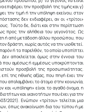
σμένου προσώπου, β) το γεγονός να είναι
να επιφέρει την προσβολή της τιμής και γ)
ψει την τιμή ή την υπόληψη εκείνου, στον
πόστασης δεν ενδιαφέρει, αν οι «τρίτοι»
υς. Τούτο δε, διότι και στην περίπτωση
 ως προς την αλήθεια του γεγονότος. Ως
στη ή από μετάδοση άλλου προσώπου, που
ον δράστη, χωρίς αυτός να την υιοθετεί.
παρόν ή το παρελθόν, το οποίο υποπίπτει
α. Δεν αποκλείεται όμως στην έννοια του
ορά που αμέσως ή εμμέσως υποκρύπτονται
υνιστούν προσβολή της προσωπικότητας.
επί της ηθικής αξίας, που πηγή έχει την
 που απολαμβάνει το άτομο στην κοινωνία,
ν και «υπόληψη» είναι το αγαθό όνομα, η
ιδιοτήτων και ικανοτήτων που έχει για την
3/2021). Ενώπιον «τρίτου» τελείται μια
μων, όπως ανακοίνωση δια του τύπου ή με