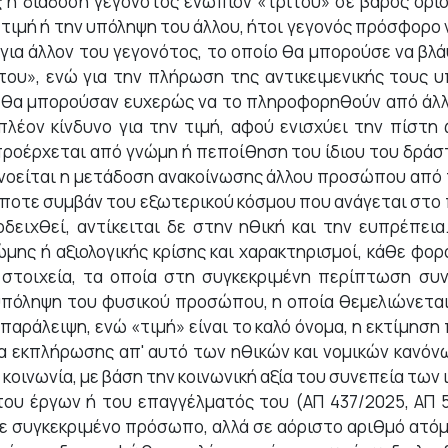
ός ή διάδοση γεγονότος ενώπιον «τρίτου» σε βάρος ορι
ν τιμή ή την υπόληψη του άλλου, ήτοι γεγονός πρόσφορο 
για άλλον του γεγονότος, το οποίο θα μπορούσε να βλά
ίτου», ενώ για την πλήρωση της αντικειμενικής τους υ
ή θα μπορούσαν ευχερώς να το πληροφορηθούν από άλλο
πλέον κίνδυνο για την τιμή, αφού ενισχύει την πίστη
 προέρχεται από γνώμη ή πεποίθηση του ίδιου του δρά
νοείται η μετάδοση ανακοίνωσης άλλου προσώπου από τ
ποτε συμβάν του εξωτερικού κόσμου που ανάγεται στο 
οδειχθεί, αντίκειται δε στην ηθική και την ευπρέπει
μης ή αξιολογικής κρίσης και χαρακτηρισμοί, κάθε φ
ά στοιχεία, τα οποία στη συγκεκριμένη περίπτωση σ
 υπόληψη του φυσικού προσώπου, η οποία θεμελιώνεται 
παράλειψη, ενώ «τιμή» είναι το καλό όνομα, η εκτίμηση
ία εκπλήρωσης απ' αυτό των ηθικών και νομικών κανόνω
οινωνία, με βάση την κοινωνική αξία του συνεπεία των 
ου έργων ή του επαγγέλματός του (ΑΠ 437/2025, ΑΠ 50
ε συγκεκριμένο πρόσωπο, αλλά σε αόριστο αριθμό ατό