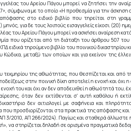
ισαγγελέας του Αρείου Πάγου μπορεί να ζητήσει την α
7», σύμφωνα με το οποίο «Η προθεσμία για την άσκηση α
πόφασης στο ειδικό βιβλίο που τηρείται στη γραμμ
1) μηνός, για δε τους λοιπούς εισαγγελείς είκοσι (20) η
γελέας του Αρείου Πάγου μπορεί να ασκήσει αναίρεση 
μία που ορίζεται από τη διάταξη του άρθρου 507 του
ΚΠΔ ειδικά τηρούμενο βιβλίο του ποινικού δικαστηρίου 
υ Κώδικα, μεταξύ των οποίων και για εκείνον της έλλει
 τεκμηρίου της αθωότητας, που θεσπίζεται και από τη 
αποδείξεως στην ποινική δίκη αποτελεί η ενοχή και όχι
ενοχή του και όχι αν δεν αποδειχθεί η αθωότητά του, έχε
αναίρεσης, όταν δεν εκτίθενται σ' αυτή καθόλου ή εκ
δικαστήριο δεν αιτιολογεί με σαφήνεια και πληρότητα
 που προσδιορίζονται στα πρακτικά της απόφασης και 
Π 3/2010, ΑΠ 266/2024). Παγίως και σταθερά άλλωστε η 
τική», να στηρίζεται δηλαδή σε ορισμένα πραγματικά δεδ